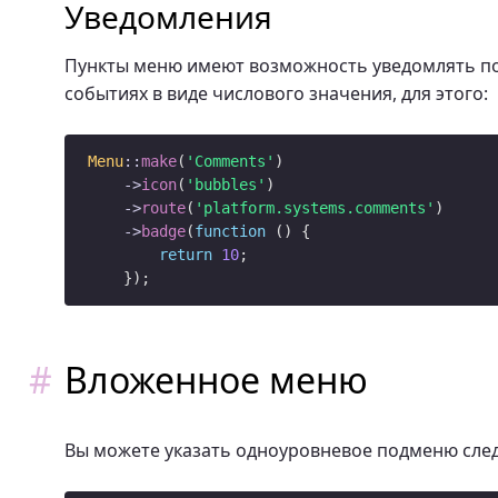
Уведомления
Пункты меню имеют возможность уведомлять по
событиях в виде числового значения, для этого:
Menu
::
make
(
'Comments'
)

->
icon
(
'bubbles'
)

->
route
(
'platform.systems.comments'
)

->
badge
(
function
 () {

return
10
;

Вложенное меню
Вы можете указать одноуровневое подменю сл