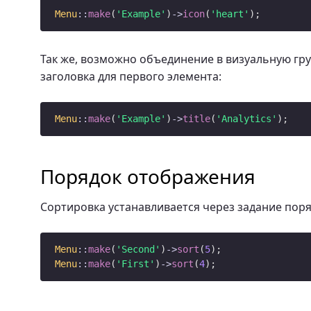
Menu
::
make
(
'Example'
)
->
icon
(
'heart'
Так же, возможно объединение в визуальную гр
заголовка для первого элемента:
Menu
::
make
(
'Example'
)
->
title
(
'Analytics'
Порядок отображения
Сортировка устанавливается через задание пор
Menu
::
make
(
'Second'
)
->
sort
(
5
Menu
::
make
(
'First'
)
->
sort
(
4