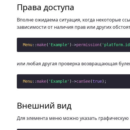
Права доступа
Вполне ожидаема ситуация, когда некоторые ссы
зависимости от наличия прав или других обстоят
Menu
::
make
(
'Example'
)
->
permission
(
'platform.id
или любая другая проверка возвращающая буле
Menu
::
make
(
'Example'
)
->
canSee
(
true
Внешний вид
Для элемента меню можно указать графическую