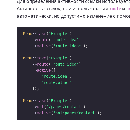
Для определения активности ссылки использует
Активность ссылок, при использовании
и
route
u
автоматически, но допустимо изменение с помо
Menu
::
make
(
'Example'
)

->
route
(
'route.idea'
)

->
active
(
'route.idea*'
);

Menu
::
make
(
'Example'
)

->
route
(
'route.idea'
)

->
active
([

'route.idea'
,

'route.other'
    ]);

Menu
::
make
(
'Example'
)

->
url
(
'/pages/contact'
)

->
active
(
'not:pages/contact'