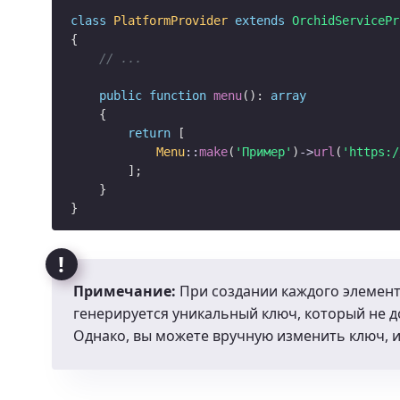
class
PlatformProvider
extends
OrchidServicePr
{

// ...
public
function
menu
(): 
array
    {

return
 [

Menu
::
make
(
'Пример'
)
->
url
(
'https:/
        ];

    }

Примечание:
При создании каждого элемент
генерируется уникальный ключ, который не д
Однако, вы можете вручную изменить ключ, 