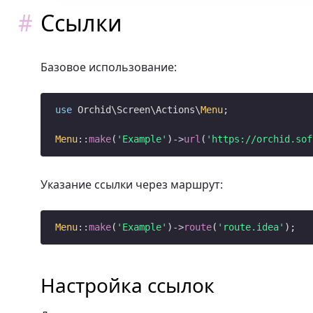
Ссылки
Базовое использование:
use
 Orchid\Screen\Actions\
Menu
;

Menu
::
make
(
'Example'
)
->
url
(
'https://orchid.sof
Указание ссылки через маршрут:
Menu
::
make
(
'Example'
)
->
route
(
'route.idea'
Настройка ссылок