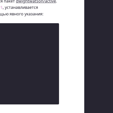
ся пакет
dwightwatson/active
.
, устанавливается
rl
щью явного указания: