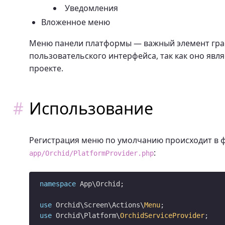
Уведомления
Вложенное меню
Меню панели платформы — важный элемент гра
пользовательского интерфейса, так как оно явл
проекте.
Использование
Регистрация меню по умолчанию происходит в 
:
app/Orchid/PlatformProvider.php
namespace
 App\Orchid;

use
 Orchid\Screen\Actions\
Menu
use
 Orchid\Platform\
OrchidServiceProvider
;
