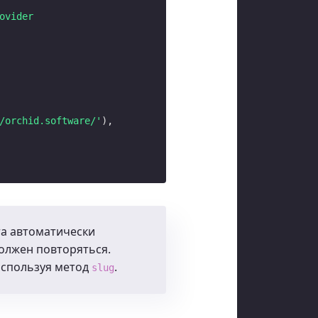
ovider
/orchid.software/'
),

а автоматически
олжен повторяться.
используя метод
.
slug