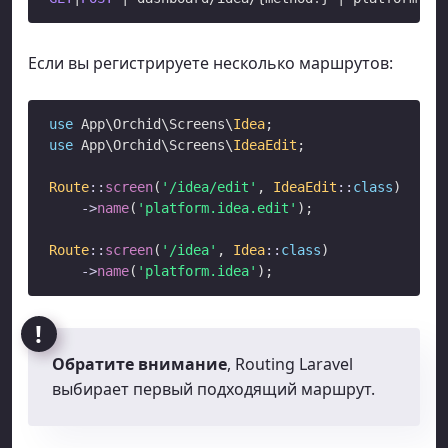
Если вы регистрируете несколько маршрутов:
use
 App\Orchid\Screens\
Idea
use
 App\Orchid\Screens\
IdeaEdit
;

Route
::
screen
(
'/idea/edit'
, 
IdeaEdit
::
class
)

->
name
(
'platform.idea.edit'
);

Route
::
screen
(
'/idea'
, 
Idea
::
class
)

->
name
(
'platform.idea'
Обратите внимание
, Routing Laravel
выбирает первый подходящий маршрут.