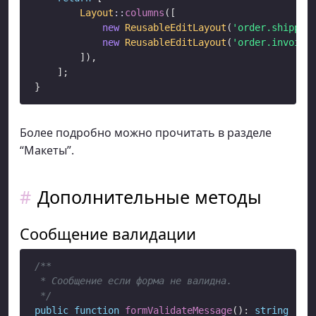
Layout
::
columns
([

new
ReusableEditLayout
(
'order.shippin
new
ReusableEditLayout
(
'order.invoice
        ]),

    ];

Более подробно можно прочитать в разделе
“Макеты”.
Дополнительные методы
Сообщение валидации
/**

 * Сообщение если форма не валидна.

 */
public
function
formValidateMessage
(): 
string