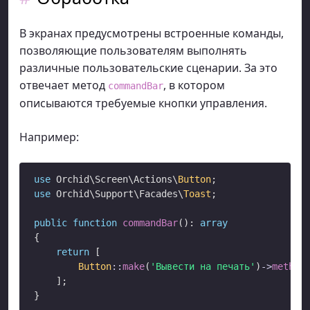
В экранах предусмотрены встроенные команды,
позволяющие пользователям выполнять
различные пользовательские сценарии. За это
отвечает метод
, в котором
commandBar
описываются требуемые кнопки управления.
Например:
use
 Orchid\Screen\Actions\
Button
use
 Orchid\Support\Facades\
Toast
;

public
function
commandBar
(): 
array
{

return
 [

Button
::
make
(
'Вывести на печать'
)
->
method
    ];

}
