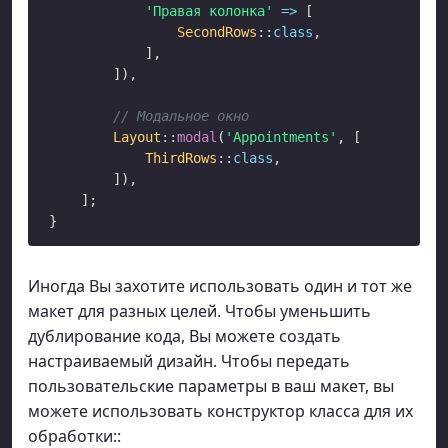
'Правая колонка'
=>
 [

SecondRows
::
class
,

            ],

        ]),

// Модальное окно
Layout
::
modal
(
'Appointments'
, [

ThirdRows
::
class
,

        ]),

    ];

Иногда Вы захотите использовать один и тот же
макет для разных целей. Чтобы уменьшить
дублирование кода, Вы можете создать
настраиваемый дизайн. Чтобы передать
пользовательские параметры в ваш макет, вы
можете использовать конструктор класса для их
обработки::