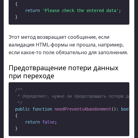
{

return
'Please check the entered data'
;

Этот метод возвращает сообщение, если
валидация HTML-формы не прошла, например,
если какое-то поле обязательно для заполнения.
Предотвращение потери данных
при переходе
/**

 * Определяет, нужно ли предотвращать потерю данны
 */
public
function
needPreventsAbandonment
(): 
bool
{

return
false
;
