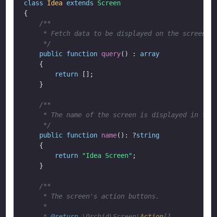
class
Idea
extends
Screen
{

/**

     * Fetch data to be displayed on the screen.

     */
public
function
query
() : 
array
    {

return
 [];

    }

/**

     * The name of the screen is displayed in the 
     */
public
function
name
(): ?
string
    {

return
"Idea Screen"
;

    }

/**

     * The screen's action buttons.

     *

     * 
@return
 \Orchid\Screen\
Action
[]
