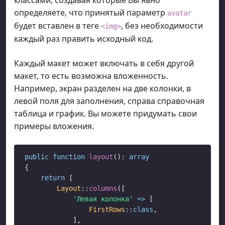
определяете, что принятый параметр
avatar
будет вставлен в теге
, без необходимости
<img>
каждый раз править исходный код.
Каждый макет может включать в себя другой
макет, то есть возможна вложенность.
Например, экран разделен на две колонки, в
левой поля для заполнения, справа справочная
таблица и график. Вы можете придумать свои
примеры вложения.
public
function
layout
(): 
array
{

return
 [

Layout
::
columns
([

'Левая колонка'
=>
 [

FirstRows
::
class
,

            ],
