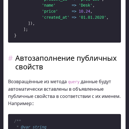
'name'
=>
'Desk'
,

'price'
=>
10
.
24
,

'created_at'
=>
'01.01.2020'
,

      ]),

    ];

Автозаполнение публичных
свойств
Возвращённые из метода
данные будут
query
автоматически вставлены в объявленные
публичные свойства в соответствии с их именем.
Например::
/**

 * 
@var
string