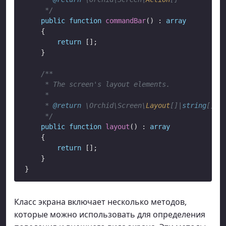
     */
public
function
commandBar
() : 
array
    {

return
 [];

    }

/**

     * The screen's layout elements.

     *

     * 
@return
 \Orchid\Screen\
Layout
[]|
string
[]

     */
public
function
layout
() : 
array
    {

return
 [];

    }

Класс экрана включает несколько методов,
которые можно использовать для определения