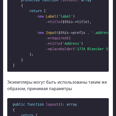
    {

return
 [

new
Label
(
'label'
)

->
title
(
$this
->
title
),

new
Input
(
$this
->
prefix
.
'.address'
)

->
required
()

->
title
(
'Address'
)

->
placeholder
(
'177A Bleecker Stre
        ];

    }

Экземпляры могут быть использованы таким же
образом, принимая параметры
public
function
layout
(): 
array
{

return
 [
