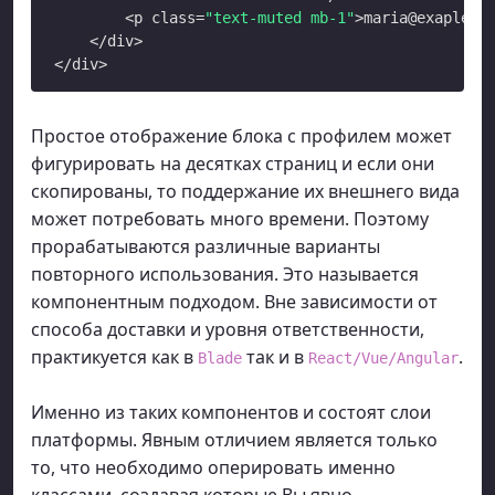
        <p class=
"text-muted mb-1"
>maria@exaple
.
co
    </div>

Простое отображение блока с профилем может
фигурировать на десятках страниц и если они
скопированы, то поддержание их внешнего вида
может потребовать много времени. Поэтому
прорабатываются различные варианты
повторного использования. Это называется
компонентным подходом. Вне зависимости от
способа доставки и уровня ответственности,
практикуется как в
так и в
.
Blade
React/Vue/Angular
Именно из таких компонентов и состоят слои
платформы. Явным отличием является только
то, что необходимо оперировать именно
классами, создавая которые Вы явно