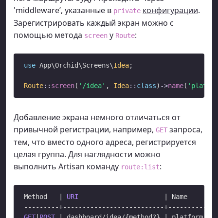
'middleware’, указанные в
конфигурации
.
private
Зарегистрировать каждый экран можно с
помощью метода
у
:
screen
Route
use
 App\Orchid\Screens\
Idea
;

Route
::
screen
(
'/idea'
, 
Idea
::
class
)
->
name
(
'platfo
Добавление экрана немного отличаться от
привычной регистрации, например,
запроса,
GET
тем, что вместо одного адреса, регистрируется
целая группа. Для наглядности можно
выполнить Artisan команду
:
route:list
Method   | 
URI
                      | Name

GET
|
POST
 | dashboard/idea/{method?} | platform
.