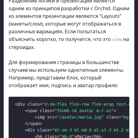
Разделение логики и презентации является
одним из принципов разработки с Orchid. Одним
из элементов презентации являются “Layouts”
(макеты/слои), которые могут отображаться в
различных вариациях. Если попытаться
объяснить коротко, то получится, что это
на
view
стероидах.
Для формирования страницы в большинстве
случаев мы используем однотипные элементы.
Например, представим блок, который
отображает имя, подпись и аватар профиля:
<div class=
"d-sm-flex flex-row flex-wrap text-cen
	<span class=
"thumb-sm avatar m-r-xs"
>

        <img src=
"/avatar/maria.jpg"
 class=
"bg-li
    </span>

    <div class=
"ml-sm-3 ml-md-0 ml-xl-3 mt-2 mt-s
        <h6 class=
"mb-0"
>Maria</h6>
