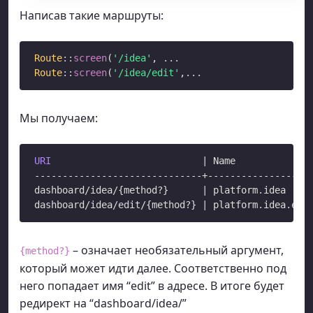
Написав такие маршруты:
Route
::
screen
(
'/idea'
, 
.
.
.
Route
::
screen
(
'/idea/edit'
,
.
.
.
Мы получаем:
URI
                           | Name

------------------------------+-------------------
dashboard/idea/{method?}      | platform
.
idea

dashboard/idea/edit/{method?} | platform
.
idea
.
– означает необязательный аргумент,
{method?}
который может идти далее. Соответственно под
него попадает имя “edit” в адресе. В итоге будет
редирект на “dashboard/idea/”