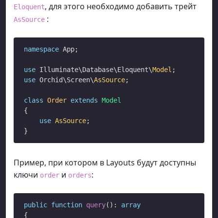
, для этого необходимо добавить трейт
Eloquent
:
AsSource
namespace
 App;

use
 Illuminate\Database\Eloquent\
Model
use
 Orchid\Screen\
AsSource
;

class
Order
extends
Model
{

use
AsSource
;

Пример, при котором в Layouts будут доступны
ключи
и
:
order
orders
public
function
query
(): 
array
{
