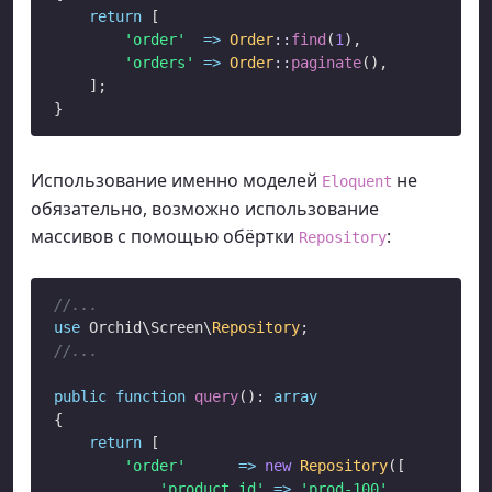
return
 [

'order'
=>
Order
::
find
(
1
),

'orders'
=>
Order
::
paginate
(),

    ];

Использование именно моделей
не
Eloquent
обязательно, возможно использование
массивов с помощью обёртки
:
Repository
//...
use
 Orchid\Screen\
Repository
//...
public
function
query
(): 
array
{

return
 [

'order'
=>
new
Repository
([

'product_id'
=>
'prod-100'
,
