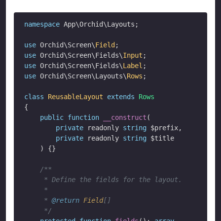
namespace
 App\Orchid\Layouts;

use
 Orchid\Screen\
Field
use
 Orchid\Screen\Fields\
Input
use
 Orchid\Screen\Fields\
Label
use
 Orchid\Screen\Layouts\
Rows
;

class
ReusableLayout
extends
Rows
{

public
function
__construct
(
private
 readonly 
string
 $prefix,

private
 readonly 
string
 $title

) {}

/**

     * Define the fields for the layout.

     *

     * 
@return
Field
[]

     */
protected
function
fields
(): 
array