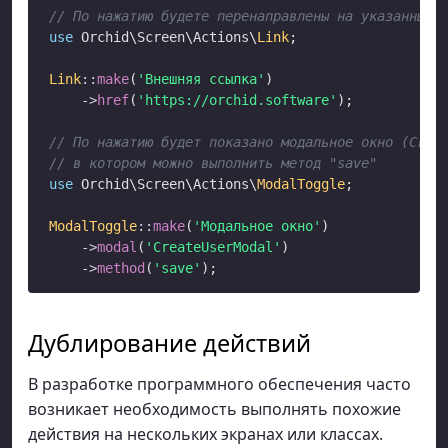
// По нажатию будете перенаправлены на указанный 
use
 Orchid\Screen\Actions\
Link
;

Link
::
make
(
'Внешняя ссылка'
)

->
href
(
'https://orchid.software'
);

// По нажатию будет показано модальное окно (Crea
// в котором можно выполнить метод "save"
use
 Orchid\Screen\Actions\
ModalToggle
;

ModalToggle
::
make
(
'Модальное окно'
)

->
modal
(
'CreateUserModal'
)

->
method
(
'save'
Дублирование действий
В разработке программного обеспечения часто
возникает необходимость выполнять похожие
действия на нескольких экранах или классах.