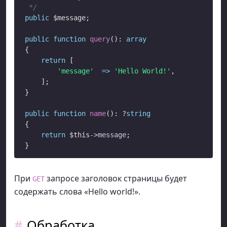
 */
public
 $message;

public
function
query
(): 
array
{

return
 [

'message'
=>
'Hello World!'
,

    ];

}

public
function
name
(): ?
string
{

return
$this
->
message
;

При
запросе заголовок страницы будет
GET
содержать слова «Hello world!».
Обработка