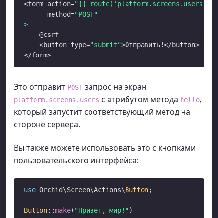
<form action=
"{{ route('platform.screens.users', 
      method=
"POST"
>
    @csrf

    <button type=
"submit"
>Отправить!</button>

Это отправит
запрос на экран
POST
с атрибутом метода
,
platform.screens.users
hello
который запустит соответствующий метод на
стороне сервера.
Вы также можете использовать это с кнопками
пользовательского интерфейса:
use
 Orchid\Screen\Actions\
Button
;

Button
::
make
(
"Привет, мир!"
)
