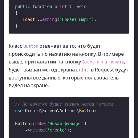
public
function
print
(): 
void
{

Toast
::
warning
(
'Привет мир!'
);

Класс
отвечает за то, что будет
Button
происходить по нажатию на кнопку. В примере
выше, при нажатии на кнопку
,
Вывести на печать
будет вызван метод экрана
, в Request будут
print
доступны все данные, которые пользователь
видел на экране.
// По нажатию будет вызван метод 'create'
use
 Orchid\Screen\Actions\
Button
;

Button
::
make
(
'Новая функция'
)

->
method
(
'create'
);
